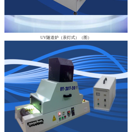
UV隧道炉（汞灯式）（图）