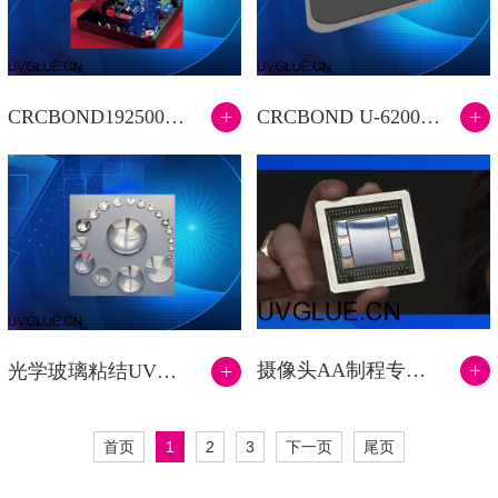
+
+
CRCBOND192500电子灌封UV无影胶水
CRCBOND U-6200手机HOME键粘结固定UV无影胶水
+
摄像头AA制程专用UV无影胶水
+
光学玻璃粘结UV无影胶水
首页
1
2
3
下一页
尾页